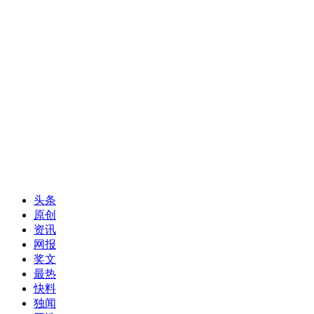
头条
原创
资讯
网报
奖文
最热
快料
独闻