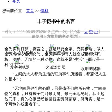
开选
您当前位置：
首页
>>
快料
丰子恺书中的名言
时间：2023-06-09 23:20:12
点击：
次
【字体：
大
中
小
】
请使用下方推荐的浏览器访问
全为实利打算，换言之，就是只要全家。充其极端，做人
24小时在线客服
谷歌浏览器
APP下载
全无感情，全无义气，全无趣味，而人就变成枯燥、死
板、冷酷、无情的一种动物。这就不是“生活”，而仅是一
种“生存”了。
寰宇浏览器
火狐浏览器
欧朋浏览器
“世间的大人都为生活的琐屑事件所迷着，都忘记人生
的根本”；
“天地间最健全的心眼，只是孩子们的所有物，世间事
物的真相，只有孩子们能最明确、最完全地见到。我比起
他们来，真的心眼已经被世智尘劳所蒙蔽，所斫丧，是一
个可怜的残废者了”。