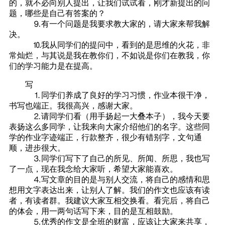
的，就不必向别人提出，让我们试试看，刚才新提出的问
题，哪些是自己有答案的？
⒐有一个问题是我要求教大家的，请大家来帮我解
决。
⒑我从同学们的提问中，看到的是思维的火花，非
常灿烂，与其说是我在教你们，不如说是你们在教我，你
们的学习能力是在提高。
写
⒈同学们养成了良好的学习习惯，作业本很干净，
书写也端正。我很高兴，感谢大家。
⒉请同学们看（用手扬起一大叠本子），我今天要
表扬这么多同学，让我来向大家介绍他们的名字。这些同
学的作业字迹端正，行款整齐，很少有错别字，文句通
顺，进步很大。
⒊同学们写下了自己的所见、所闻、所思，我也写
了一点，现在我念给大家听，希望大家能喜欢。
⒋写文章的目的是与别人交流，将自己的感情和思
想用文字表达出来，让别人了解。我们的作文也应该有读
者，有读者群。我建议大家互相交换看。看完后，将自己
的体会，用一两句话写下来，目的是互相鼓励。
⒌优秀的作文是全班的财富，应该让大家来共享，