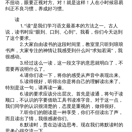
不扭动，眼要正视对方。对！就是这样！人在小时候容易
纠正不良习惯，养成好习惯。
读
⒈“读”是我们学习语文最基本的方法之一。古人
说，读书时应“眼到、口到、心到”。我看，你们今天达到
了这个要求。
⒉大家自由读书的这段时间里，教室里只听到琅琅
书声，大家专注的神情让我感受到什么叫“求知若渴”，我
很感动。
⒊经过这么一读，这一段文字的意思就明白了，不
需要再说明什么了。
⒋请你们读一下，将你的感受从声音中表现出来。
⒌读得很好，听得出你是将自己的理解读出来了。
特别是这一句，请再读一遍。
⒍读的要求应该分出层次。首先是读通，将句子读
顺口，不认识的字要借助工具书读准字音。对于这一点，
我们同学的认识很清楚的，态度是重视的，做得很好。
⒎听你们的朗读是一种享受，你们不但读出了声，
而且读出了情，我很感谢你们。
⒏默读时，贵在边读边思考。现在我们将默读时的
思考心得交流一下。