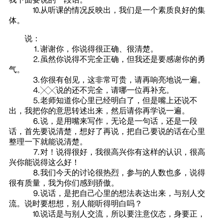
⒑从听课的情况反映出，我们是一个素质良好的集
体。
说：
⒈谢谢你，你说得很正确、很清楚。
⒉虽然你说得不完全正确，但我还是要感谢你的勇
气。
⒊你很有创见，这非常可贵，请再响亮地说一遍。
⒋╳╳说的还不完全，请哪一位再补充。
⒌老师知道你心里已经明白了，但是嘴上还说不
出，我把你的意思转述出来，然后请你再学说一遍。
⒍说，是用嘴来写作，无论是一句话，还是一段
话，首先要说清楚，想好了再说，把自己要说的话在心里
整理一下就能说清楚。
⒎对！说得很好，我很高兴你有这样的认识，很高
兴你能说得这么好！
⒏我们今天的讨论很热烈，参与的人数也多，说得
很有质量，我为你们感到骄傲。
⒐说话，是把自己心里的想法表达出来，与别人交
流。说时要想想，别人能听得明白吗？
⒑说话是与别人交流，所以要注意仪态，身要正，