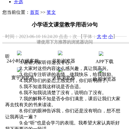
开选
您当前位置：
首页
>>
奖文
小学语文课堂教学用语50句
时间：2023-06-10 16:24:20
点击：
次
【字体：
大
中
小
】
请使用下方推荐的浏览器访问
听
24小时在线客服
谷歌浏览器
APP下载
⒈谢谢大家听得这么专心。
⒉大家对这些内容这么感兴趣，真让我高兴。
⒊你们专注听讲的表情，使我快乐，给我鼓励。
寰宇浏览器
火狐浏览器
欧朋浏览器
⒋我从你们的姿态上感觉到，你们听明白了。
⒌我不知道我这样说是否合适。
⒍我不知我说清楚了没有，说明白了没有。
⒎我的解释不知是否令你们满意，课后让我们大家
再去找有关的书来读读。
⒏你们的眼神告诉我，你们还是没有明白，想不想
让我再说一遍？
⒐会“听”也是会学习的表现。我希望大家认真听好
我下面要说的一段话。