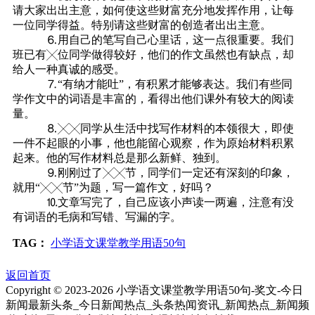
请大家出出主意，如何使这些财富充分地发挥作用，让每
一位同学得益。特别请这些财富的创造者出出主意。
⒍用自己的笔写自己心里话，这一点很重要。我们
班已有╳位同学做得较好，他们的作文虽然也有缺点，却
给人一种真诚的感受。
⒎“有纳才能吐”，有积累才能够表达。我们有些同
学作文中的词语是丰富的，看得出他们课外有较大的阅读
量。
⒏╳╳同学从生活中找写作材料的本领很大，即使
一件不起眼的小事，他也能留心观察，作为原始材料积累
起来。他的写作材料总是那么新鲜、独到。
⒐刚刚过了╳╳节，同学们一定还有深刻的印象，
就用“╳╳节”为题，写一篇作文，好吗？
⒑文章写完了，自己应该小声读一两遍，注意有没
有词语的毛病和写错、写漏的字。
TAG：
小学语文课堂教学用语50句
返回首页
Copyright © 2023-
2026 小学语文课堂教学用语50句-奖文-今日
新闻最新头条_今日新闻热点_头条热闻资讯_新闻热点_新闻频