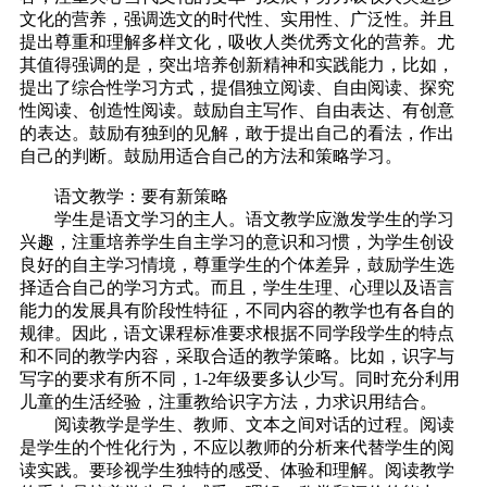
文化的营养，强调选文的时代性、实用性、广泛性。并且
提出尊重和理解多样文化，吸收人类优秀文化的营养。尤
其值得强调的是，突出培养创新精神和实践能力，比如，
提出了综合性学习方式，提倡独立阅读、自由阅读、探究
性阅读、创造性阅读。鼓励自主写作、自由表达、有创意
的表达。鼓励有独到的见解，敢于提出自己的看法，作出
自己的判断。鼓励用适合自己的方法和策略学习。
语文教学：要有新策略
学生是语文学习的主人。语文教学应激发学生的学习
兴趣，注重培养学生自主学习的意识和习惯，为学生创设
良好的自主学习情境，尊重学生的个体差异，鼓励学生选
择适合自己的学习方式。而且，学生生理、心理以及语言
能力的发展具有阶段性特征，不同内容的教学也有各自的
规律。因此，语文课程标准要求根据不同学段学生的特点
和不同的教学内容，采取合适的教学策略。比如，识字与
写字的要求有所不同，1-2年级要多认少写。同时充分利用
儿童的生活经验，注重教给识字方法，力求识用结合。
阅读教学是学生、教师、文本之间对话的过程。阅读
是学生的个性化行为，不应以教师的分析来代替学生的阅
读实践。要珍视学生独特的感受、体验和理解。阅读教学