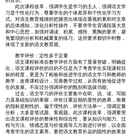
的意识。
此次课程改革，强调学生是学习的主人，强调语文学
习是个性化行为，尊重学生的个体差异和个性化学习方
式。对语文教育规律的把握突出体现在重视积累和对文章
的总体感知，淡化分析性操作，不要求学生背诵段落大意
和中心思想，加强对诵读、积累、感悟、熏陶的要求，避
免繁琐的分析和机械重复的练习。这些要求都切中时弊，
体现了全新的语文教育观。
教学评价：定性多于定量
语文课程标准在教学评价方面有了显著突破，明确提
出，语文课程评价的目的不仅是为了考查学生实现课程目
标的程度，更是为了检验和改进学生的语文学习和教师的
教学，改善课程设计，完善教学过程，从而有效地促进学
生的发展。不应过分强调评价的甄别和选拔功能。
过去，语文学习的评价主要集中在听、说、读、写能
力及基础知识的掌握，评价注重近期的显性的效果，衡量
的指标是刚性的、偏于理性的，评价方法单一，强调定量
分析，大多是笔试题、客观题。此次课程改革，强调要突
出语文课程评价的整体性和综合性，要从知识与能力、过
程与方法、情感态度与价值观等几方面进行评价，以全面
考查学生的语文素养。要把语文教育长远的隐性的效果放