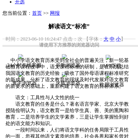
开选
您当前位置：
首页
>>
网报
解读语文“标准”
时间：2023-06-10 16:24:47
点击：
次
【字体：
大
中
小
】
请使用下方推荐的浏览器访问
中小学语文教育历来受到全社会的普遍关注，新一轮基
24小时在线客服
谷歌浏览器
APP下载
础教育课程改革中，语文课程标准的研制，是在系统总结
我国语文教育的历史经验，吸收了国外母语课程标准研究
的新成果，分析了语文教育的现状及时代发展对语文教育
寰宇浏览器
火狐浏览器
欧朋浏览器
的新要求的基础上，重新构建了语文教育的目标体系。
语文：工具性与人文性的统一
语文教育的任务是什么？著名语言学家、北京大学教
授陆俭明认为，语文教育一是给学生真、善、美的熏陶和
教育，二是培养学生的文学素养，三是让学生掌握恰到好
处的语文能力和知识。
一段时间以来，人们将语文学科的任务局限于工具性
的一面，忽视其他语文素质的培养，社会各界和家长曾对