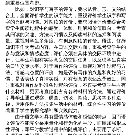
到重要位置考虑。
比如，对识字与写字的评价，要求从音、形、义的结
合上，全面评价学生的识字能力，重视评价学生识字和写
字的兴趣与习惯。对阅读的评价，要求阅读评价要综合考
查学生阅读过程中的感受、体验、理解和价值取向，考查
其阅读的兴趣、方法与习惯以及阅读材料的选择和阅读
量。重视对学生多角度、有创意阅读的评价。语法、修辞
知识不作为考试内容。在口语交际方面，重视考查学生的
参与意识和情感态度，评价必须在具体的交际环境中进
行，让学生承担有实际意义的交际任务，以反映学生真实
的口语交际水平。对于写作的评价，重视对写作过程与方
法、情感与态度的评价，如是否有写作的兴趣和良好的习
惯，是否表达了真情实感，对有创意的表达应予鼓励。同
时重视对写作材料准备过程的评价，不仅要考查学生占有
什么材料，更要考查他们占有各种材料的方法。通过评价
引导学生通过观察、调查、访谈、阅读、思考等多种途
径，运用多种方法搜集生活中的材料。综合性学习的评价
着重于学生的探究精神和实践能力。
由于语文学习具有重情感体验和感悟的特点，因而语
文评价不能完全采用量化和行为化的手段，而应加强形成
性评价，即平时教学过程中的随机评价，主要用于诊断、