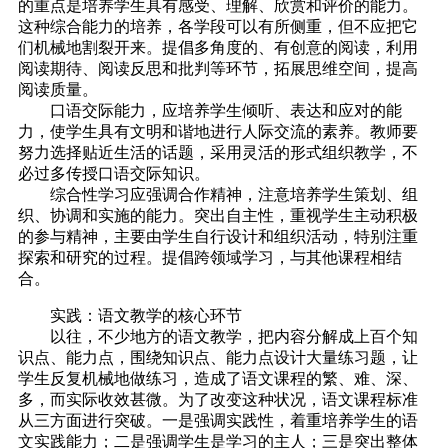
的重点是培养学生具有感受、理解、欣赏和评价的能力。
这种综合能力的培养，各学段可以有所侧重，但不应把它
们机械地割裂开来。提倡多角度的、有创意的阅读，利用
阅读期待、阅读反思和批判等环节，拓展思维空间，提高
阅读质量。
口语交际能力，应培养学生倾听、表达和应对的能
力，使学生具有文明和谐地进行人际交流的素养。教师要
努力选择贴近生活的话题，采用灵活的形式组织教学，不
必过多传授口语交际知识。
综合性学习应强调合作精神，注意培养学生策划、组
织、协调和实施的能力。突出自主性，重视学生主动积极
的参与精神，主要由学生自行设计和组织活动，特别注重
探索和研究的过程。提倡跨领域学习，与其他课程相结
合。
实践：语文教学的核心环节
以往，不少地方的语文教学，把内容分解成上百个知
识点、能力点，围绕知识点、能力点设计大量练习题，让
学生反复机械地做练习，造成了语文课程的繁、难、深、
多，而实际收效甚微。为了改变这种状况，语文课程标准
从三方面进行突破。一是强调实践性，着重培养学生的语
文实践能力；二是强调学生是学习的主人；三是突出整体