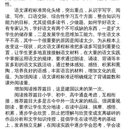
性。
语文课程标准简化头绪，突出重点，从识字写字、阅
读、写作、口语交际、综合性学习五个方面，整合知识与
能力的目标。尤其提倡多读书，少做题。如何学好语文，
有专家认为，学好语文有两个不可或缺的东西，一是扩大
学生的储存量，二是发展学生思维加工能力。学生语文水
平不高，其中一个很重要的原因是阅读太少。为从根本上
改变这一现状，此次语文课程标准把多读多写提到重要位
置，让学生更多地直接接触语文材料，在大量的语文实践
中掌握运用语文的规律。要求通过朗读、诵读、背诵等丰
富多彩的语文实践活动，通过整体感知、感悟、积累和熏
陶，培养良好的语感，丰富语言的材料，增加文化的底
蕴。为加强阅读，语文课程标准还明确规定了背诵篇数和
课外阅读量。
增加阅读推荐篇目，这是建国以来的第一次。
阅读推荐篇目小学、初中、高中通盘考虑，互相衔
接，推荐篇目大多是古今中外一流大家的精品。强调重视
朗读，要求让学生充分地读，在读中品味、揣摩、感悟、
积累，逐步学会欣赏，防止把理解与欣赏变成支离破碎的
作品分析和文学知识传授，提倡学生在读书思考的基础
上，发表独立见解，在阅读实践中逐步学会思考，学会读