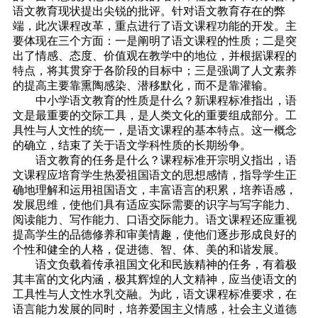
语文教育现状提出尖锐的批评。针对语文教育存在的弊
端，此次课程改革，重点进行了语文课程功能的开发。主
要体现在三个方面：一是阐明了语文课程的性质；二是突
出了情感、态度、价值观在教学中的地位，并根据课程的
特点，将其贯穿于各阶段的目标中；三是强调了人文素养
的提高主要靠熏陶感染、潜移默化，而不是靠灌输。
中小学语文教育的性质是什么？新课程标准指出，语
文是最重要的交际工具，是人类文化的重要组成部分。工
具性与人文性的统一，是语文课程的基本特点。这一概念
的确立，结束了关于语文学科性质的长期纷争。
语文教育的任务是什么？课程标准开宗明义指出，语
文课程应培育学生热爱祖国语文的思想感情，指导学生正
确地理解和运用祖国语文，丰富语言的积累，培养语感，
发展思维，使他们具有适应实际需要的识字与写字能力、
阅读能力、写作能力、口语交际能力。语文课程还应重视
提高学生的品德修养和审美情趣，使他们逐步形成良好的
个性和健全的人格，促进德、智、体、美的和谐发展。
语文负载着传承祖国文化和民族精神的任务，有着极
其丰富的文化内涵，极其辉煌的人文精神，应当使语文的
工具性与人文性水乳交融。为此，语文课程标准要求，在
语言能力发展的同时，培养爱国主义情感，社会主义道德