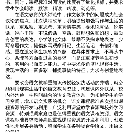
书。同时，课程标准对阅读的速度有了量化指标，并要求
学生学会朗读、默读、精读、略读、浏览等。
在语文教育的大讨论中，作文教学中的问题成为社会
议论的焦点。此次课程改革，明确提出加强写作与生活的
联系，重观察、重思考、重真情实感，要求说真话、说实
话、说心里话，不说假话、空话。鼓励想象和幻想，鼓励
有创意的表达。小学淡化文体，鼓励不受拘束地表达，少
写命题作文，提倡多写观察日记、生活笔记、书信和随
感。重在激发学生练笔的兴趣，在具体要求上，不再从中
心、条理等方面提过高的要求，而是注重培养学生初步
的、实用的书面表达能力。初中要求多角度地观察生活，
发现生活的丰富多彩，捕捉事物的特征，力求有创意地表
达。
要改变语文教学重知识传授轻实践活动的弊端，就必
须利用现实生活中的语文教育资源，构建课内外联系、校
内外沟通、学科间融合的语文教育体系。为拓展学生的学
习空间，增加语文实践的机会，语文课程标准首次提出课
程资源的开发与利用，广泛利用课堂教学资源和校外学习
资源，特别强调家庭也是值得重视的语文课程资源。语文
课程标准要求教师高度重视课程资源的开发和利用，创造
性地开展各类活动，增强学生在各种场合学语文、用语文