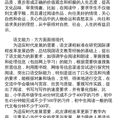
品质，逐步形成正确的价值观念和积极的人生态度，提高
文化品味、审美情趣。比如，在阅读中，要求学生不仅做
到文通字顺，而且通过阅读作品，向往美好的情境，关心
自然和命运，关心作品中的人物命运和喜怒哀乐，向往和
追求美好的理想，从中获得对自然、社会、人生的有益启
示。
语文能力：方方面面很现代
为适应时代发展的需要，语文课程标准在研究国际课
程改革发展趋势，总结我国语文教育经验的基础上，提出
了语文能力的新要求，如强调学会阅读和朗读，掌握搜集
和处理信息（包括网上学习）的能力，根据需要快速搜集
所需信息，利用图书馆、网络等信息渠道尝试进行探究性
阅读。突出口语交际能力，特别是提出了口头交流和沟通
的要求，能根据对象和场合，文明、得体地进行交流，在
交流中学会吸纳与宽容、欣赏与质疑。重视写作实践，提
出了阅读、书写与写作的速度要求，并有量化指标。比
如，小学高年级学生40分钟完成不少于400字的习作，初中
生45分钟能完成不少于500字的习作，初中生阅读一般的现
代文每分钟不少于500字。
为适应时代发展需要，此次课程改革更新了教学内
容，注重关心当代文化的变革与发展，努力吸收人类进步