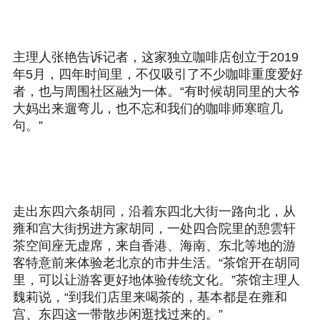
主理人张艳告诉记者，这家独立咖啡店创立于2019
年5月，四年时间里，不仅吸引了不少咖啡重度爱好
者，也与周围社区融为一体。“有时候胡同里的大爷
大妈出来遛弯儿，也不忘和我们的咖啡师寒暄几
句。”
走出东四六条胡同，沿着东四北大街一路向北，从
雍和宫大街拐进方家胡同，一处四合院里的憩雲轩
茶空间座无虚席，来自香港、海南、东北等地的游
客特意前来体验老北京的市井生活。“茶馆开在胡同
里，可以让游客更好地体验传统文化。”茶馆主理人
魏莉说，“到我们店里来喝茶的，基本都是在雍和
宫、东四这一带散步闲逛找过来的。”