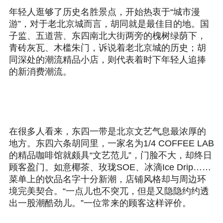
年轻人逛够了历史名胜景点，开始热衷于“城市漫
游”，对于老北京城而言，胡同就是最佳目的地。国
子监、五道营、东四南北大街两旁的槐树绿荫下，
青砖灰瓦、木槛朱门，诉说着老北京城的历史；胡
同深处的潮流精品小店，则代表着时下年轻人追捧
的新消费潮流。
在很多人看来，东四一带是北京文艺气息最浓厚的
地方。东四六条胡同里，一家名为1/4 COFFEE LAB
的精品咖啡馆就颇具“文艺范儿”，门脸不大，却终日
顾客盈门。如意椰茶、玫珑SOE、冰滴Ice Drip……
菜单上的饮品名字十分新潮，店铺风格却与周边环
境完美契合。“一点儿也不突兀，但是又隐隐约约透
出一股潮酷劲儿。”一位常来的顾客这样评价。