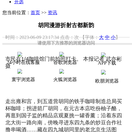
开选
您当前位置：
首页
>>
资讯
胡同漫游折射古都新韵
时间：2023-06-09 23:17:34
点击：
次
【字体：
大
中
小
】
请使用下方推荐的浏览器访问
市民在1/4咖啡馆门前拍照打卡。 本报记者 武亦彬
24小时在线客服
谷歌浏览器
APP下载
摄
寰宇浏览器
火狐浏览器
欧朋浏览器
走出雍和宫，到五道营胡同的铁手咖啡制造总局买
杯咖啡；拐进箭厂胡同，在元古本店吃份柚子酪，
再逛到国子监的精品店观夏挑一罐香薰；沿着东四
北大街一路向南，傍晚寻进东四九条的炒豆合作社
撸串喝酒……藏在四九城胡同里的老北京生活图